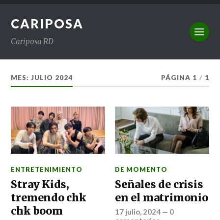
CARIPOSA
Cariposa RD
MES:
JULIO 2024
PÁGINA 1
/
1
ENTRETENIMIENTO
DE MOMENTO
Stray Kids,
Señales de crisis
tremendo chk
en el matrimonio
chk boom
17 julio, 2024
—
0